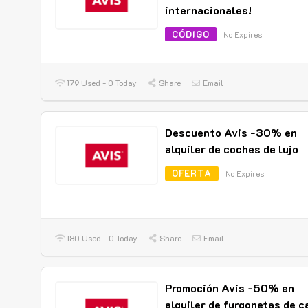
internacionales!
CÓDIGO
No Expires
179 Used - 0 Today
Share
Email
Descuento Avis -30% en
alquiler de coches de lujo
OFERTA
No Expires
180 Used - 0 Today
Share
Email
Promoción Avis -50% en
alquiler de furgonetas de c