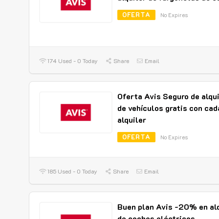
OFERTA
No Expires
174 Used - 0 Today
Share
Email
Oferta Avis Seguro de alqui
de vehículos gratis con cad
alquiler
OFERTA
No Expires
185 Used - 0 Today
Share
Email
Buen plan Avis -20% en alq
de coches eléctricos