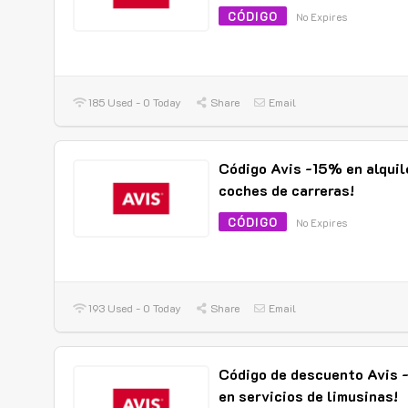
CÓDIGO
No Expires
185 Used - 0 Today
Share
Email
Código Avis -15% en alquil
coches de carreras!
CÓDIGO
No Expires
193 Used - 0 Today
Share
Email
Código de descuento Avis
en servicios de limusinas!