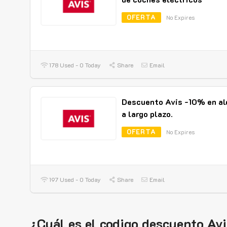
OFERTA
No Expires
178 Used - 0 Today
Share
Email
Descuento Avis -10% en al
a largo plazo.
OFERTA
No Expires
197 Used - 0 Today
Share
Email
¿Cuál es el codigo descuento Av