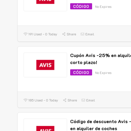
CÓDIGO
No Expires
191 Used - 0 Today
Share
Email
Cupón Avis -25% en alquil
corto plazo!
CÓDIGO
No Expires
185 Used - 0 Today
Share
Email
Código de descuento Avis
en alquiler de coches