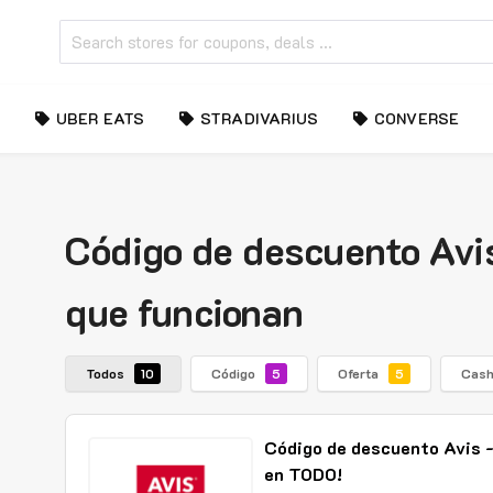
UBER EATS
STRADIVARIUS
CONVERSE
Código de descuento Avis
que funcionan
Todos
Código
Oferta
Cas
10
5
5
Código de descuento Avis
en TODO!