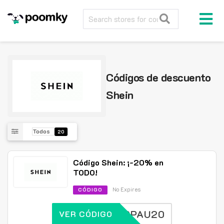
Códigos de descuento
Shein
Todos
20
Código Shein: ¡-20% en
TODO!
No Expires
CÓDIGO
SPAU20
VER CÓDIGO