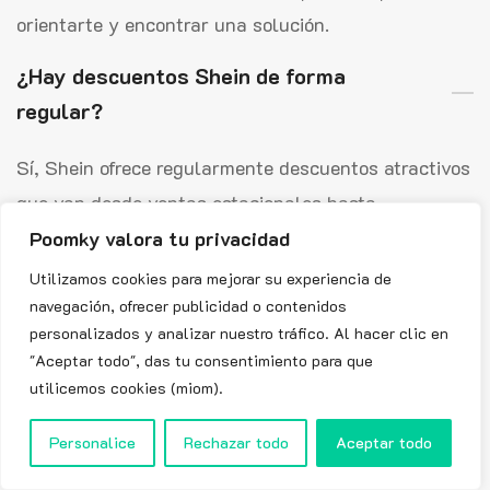
orientarte y encontrar una solución.
¿Hay descuentos Shein de forma
regular?
Sí, Shein ofrece regularmente descuentos atractivos
que van desde ventas estacionales hasta
promociones especiales y códigos de descuento
Poomky valora tu privacidad
Shein, que ofrecen muchas oportunidades para
Utilizamos cookies para mejorar su experiencia de
ahorrar. Shein es apreciado por su oferta variada y
navegación, ofrecer publicidad o contenidos
personalizados y analizar nuestro tráfico. Al hacer clic en
asequible, que cubre moda para mujeres, hombres,
"Aceptar todo", das tu consentimiento para que
niños, así como accesorios y productos para el
utilicemos cookies (miom).
hogar. Los precios de base ya son bajos, por lo que
Personalice
Rechazar todo
Aceptar todo
los descuentos Shein son aún más interesantes.