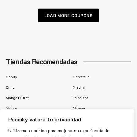
LOAD MORE COUPONS
Tiendas Recomendadas
Cabify
Carrefour
Omio
Xiaomi
Mango Outlet
Telepizza
Sklum
Miravia
Poomky valora tu privacidad
Cinesa
DHgate
Samsung
Kinguin
Utilizamos cookies para mejorar su experiencia de