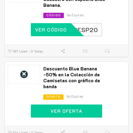
Banana.
No Expires
CÓDIGO
BBESP20
VER CÓDIGO
187 Used - 0 Today
Descuento Blue Banana
-50% en la Colección de
Camisetas con gráfico de
banda
No Expires
OFERTA
VER OFERTA
194 Used - 0 Today