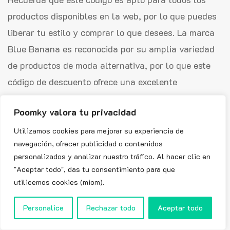
productos disponibles en la web, por lo que puedes
liberar tu estilo y comprar lo que desees. La marca
Blue Banana es reconocida por su amplia variedad
de productos de moda alternativa, por lo que este
código de descuento ofrece una excelente
oportunidad para ahorrar en tus compras.
Poomky valora tu privacidad
Códigos de descuento similares a
Utilizamos cookies para mejorar su experiencia de
Blue Banana :
navegación, ofrecer publicidad o contenidos
personalizados y analizar nuestro tráfico. Al hacer clic en
About You
"Aceptar todo", das tu consentimiento para que
utilicemos cookies (miom).
Asos
Personalice
Rechazar todo
Aceptar todo
Bershka