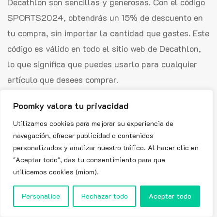
Decathlon son sencillas y generosas. Con el código
SPORTS2024, obtendrás un 15% de descuento en
tu compra, sin importar la cantidad que gastes. Este
código es válido en todo el sitio web de Decathlon,
lo que significa que puedes usarlo para cualquier
artículo que desees comprar.
Además, la oferta es válida hasta el año 2024, por
Poomky valora tu privacidad
lo que tienes tiempo de planificar tus compras en
Utilizamos cookies para mejorar su experiencia de
función de este descuento. No se requiere una
navegación, ofrecer publicidad o contenidos
personalizados y analizar nuestro tráfico. Al hacer clic en
compra mínima para aprovechar el descuento, lo
"Aceptar todo", das tu consentimiento para que
que es una ventaja adicional. Simplemente, añade
utilicemos cookies (miom).
tus artículos deportivos preferidos al carrito,
introduce el código SPORTS2024 al finalizar la
Personalice
Rechazar todo
Aceptar todo
compra y disfruta del 15% de descuento.