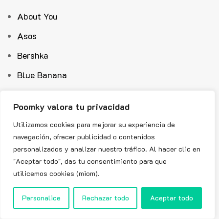
About You
Asos
Bershka
Blue Banana
Converse
Poomky valora tu privacidad
Cortefiel
Utilizamos cookies para mejorar su experiencia de
Esdemarca
navegación, ofrecer publicidad o contenidos
personalizados y analizar nuestro tráfico. Al hacer clic en
Hawkers
"Aceptar todo", das tu consentimiento para que
H&M
utilicemos cookies (miom).
Lacoste
Personalice
Rechazar todo
Aceptar todo
Lefties