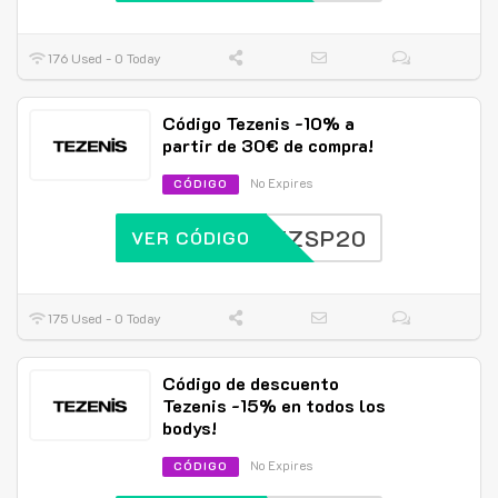
176 Used - 0 Today
Código Tezenis -10% a
partir de 30€ de compra!
No Expires
CÓDIGO
EZSP20
VER CÓDIGO
175 Used - 0 Today
Código de descuento
Tezenis -15% en todos los
bodys!
No Expires
CÓDIGO