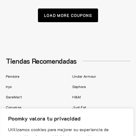
LOAD MORE COUPONS
Tiendas Recomendadas
Pandora
Under Armour
Iryo
Sephora
SaraMart
H&M
Converse
Just Eat
Poomky valora tu privacidad
Kinguin
Scalpers
Instant Gaming
Showroomprive
Utilizamos cookies para mejorar su experiencia de