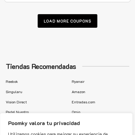
LOAD MORE COUPONS
Tiendas Recomendadas
Reebok
Ryanair
Singularu
Amazon
Vision Direct
Entradas.com
Padel Nuestro
Omio
Poomky valora tu privacidad
Prozis
Airbnb
Ok Mobility
Etsy
Utilizamos cookies para mejorar su experiencia de