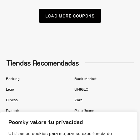
LOAD MORE COUPONS
Tiendas Recomendadas
Booking
Back Market
Lego
UNIQLO
Cinesa
Zara
Ryanair
Pepe Jeans
Poomky valora tu privacidad
New Balance
eBay
Springfield
Lidl
Utilizamos cookies para mejorar su experiencia de