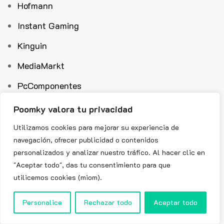
Hofmann
Instant Gaming
Kinguin
MediaMarkt
PcComponentes
PlayStation Store
Poomky valora tu privacidad
Samsung
Utilizamos cookies para mejorar su experiencia de
navegación, ofrecer publicidad o contenidos
Vodafone
personalizados y analizar nuestro tráfico. Al hacer clic en
Worten
"Aceptar todo", das tu consentimiento para que
utilicemos cookies (miom).
Xiaomi
Personalice
Rechazar todo
Aceptar todo