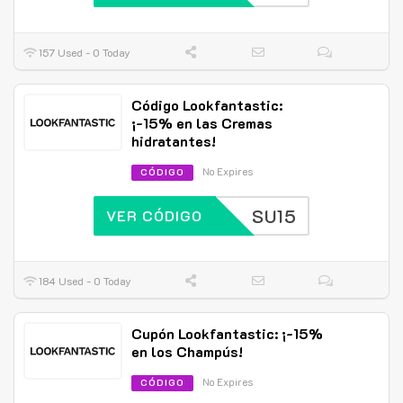
157 Used - 0 Today
Código Lookfantastic:
¡-15% en las Cremas
hidratantes!
No Expires
CÓDIGO
SU15
VER CÓDIGO
184 Used - 0 Today
Cupón Lookfantastic: ¡-15%
en los Champús!
No Expires
CÓDIGO