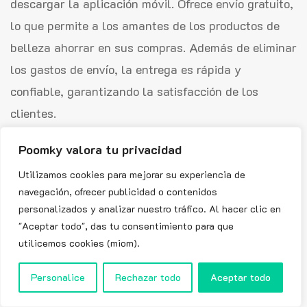
descargar la aplicación móvil. Ofrece envío gratuito,
lo que permite a los amantes de los productos de
belleza ahorrar en sus compras. Además de eliminar
los gastos de envío, la entrega es rápida y
confiable, garantizando la satisfacción de los
clientes.
La aplicación también facilita la navegación entre
Poomky valora tu privacidad
los diferentes productos de belleza y ofrece ofertas
Utilizamos cookies para mejorar su experiencia de
especiales como el Calendario de Adviento y la
navegación, ofrecer publicidad o contenidos
personalizados y analizar nuestro tráfico. Al hacer clic en
Caja de Belleza.
"Aceptar todo", das tu consentimiento para que
También es posible utilizar un código de descuento
utilicemos cookies (miom).
Lookfantastic en la aplicación móvil. Al utilizar el
Personalice
Rechazar todo
Aceptar todo
código de descuento Lookfanastic válido en este