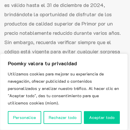
es válido hasta el 31 de diciembre de 2024,
brindándote la oportunidad de disfrutar de los
productos de calidad superior de Primor por un
precio notablemente reducido durante varios años.
Sin embargo, recuerda verificar siempre que el
código está vigente para evitar cualquier sorpresa
al finalizar tu compra.
Poomky valora tu privacidad
¿Hay una promoción especial de Black
Utilizamos cookies para mejorar su experiencia de
navegación, ofrecer publicidad o contenidos
Friday con el codigo descuento Primor?
personalizados y analizar nuestro tráfico. Al hacer clic en
"Aceptar todo", das tu consentimiento para que
Sí, existe una promoción especial de Black Friday
utilicemos cookies (miom).
con el código de descuento Primor. Se trata del
código PRIMOR20, que ofrece un 20% de reducción
Personalice
Rechazar todo
Aceptar todo
en todas las compras realizadas en el sitio web de