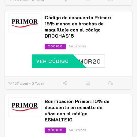
Código de descuento Primor:
15% menos en brochas de
maquillaje con el código
BROCHAS15
No Expires
CÓDIGO
PRIMOR20
VER CÓDIGO
167 Used - 0 Today
Bonificación Primor: 10% de
descuento en esmalte de
uñas con el código
ESMALTE10
No Expires
CÓDIGO