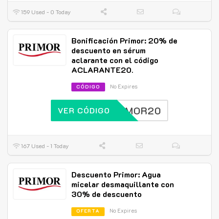
159 Used - 0 Today
Bonificación Primor: 20% de
descuento en sérum
aclarante con el código
ACLARANTE20.
No Expires
CÓDIGO
PRIMOR20
VER CÓDIGO
167 Used - 1 Today
Descuento Primor: Agua
micelar desmaquillante con
30% de descuento
No Expires
OFERTA