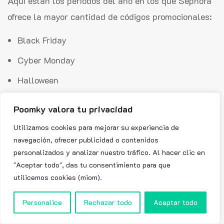
Aquí están los períodos del año en los que Sephora
ofrece la mayor cantidad de códigos promocionales:
Black Friday
Cyber Monday
Halloween
Día de San Valentín
Poomky valora tu privacidad
Hot Sales
Utilizamos cookies para mejorar su experiencia de
Navidad
navegación, ofrecer publicidad o contenidos
personalizados y analizar nuestro tráfico. Al hacer clic en
Día Infantil
"Aceptar todo", das tu consentimiento para que
utilicemos cookies (miom).
Día de la Madre
Día del Padre
Personalice
Rechazar todo
Aceptar todo
Rebajas de verano