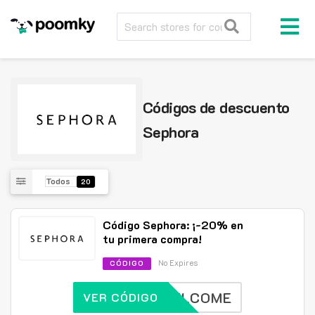
Códigos de descuento
Sephora
Todos
20
Código Sephora: ¡-20% en
tu primera compra!
No Expires
CÓDIGO
WELCOME
VER CÓDIGO