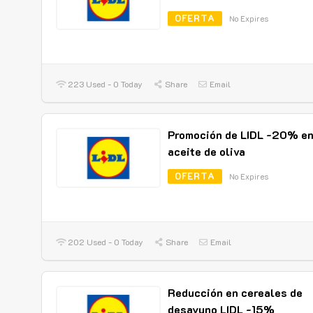
OFERTA
No Expires
223 Used - 0 Today
Share
Email
Promoción de LIDL -20% e
aceite de oliva
OFERTA
No Expires
202 Used - 0 Today
Share
Email
Reducción en cereales de
desayuno LIDL -15%