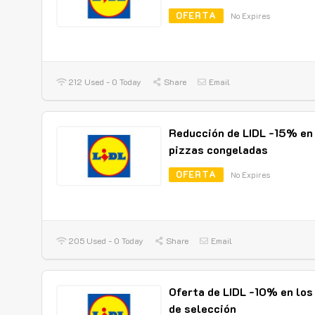
OFERTA
No Expires
212 Used - 0 Today
Share
Email
Reducción de LIDL -15% en
pizzas congeladas
OFERTA
No Expires
205 Used - 0 Today
Share
Email
Oferta de LIDL -10% en los
de selección