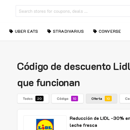
UBER EATS
STRADIVARIUS
CONVERSE
Código de descuento Lidl:
que funcionan
Todos
Código
Oferta
Ca
20
10
10
Reducción de LIDL -30% en
leche fresca