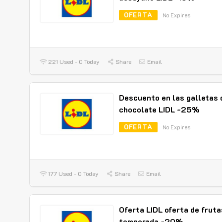
OFERTA
No Expires
221 Used - 0 Today
Share
Email
Descuento en las galletas 
chocolate LIDL -25%
OFERTA
No Expires
177 Used - 0 Today
Share
Email
Oferta LIDL oferta de fruta
temporada -20%