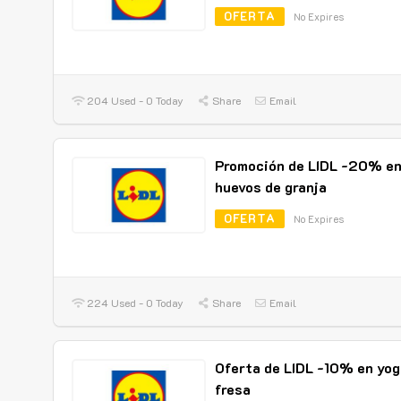
OFERTA
No Expires
204 Used - 0 Today
Share
Email
Promoción de LIDL -20% e
huevos de granja
OFERTA
No Expires
224 Used - 0 Today
Share
Email
Oferta de LIDL -10% en yog
fresa