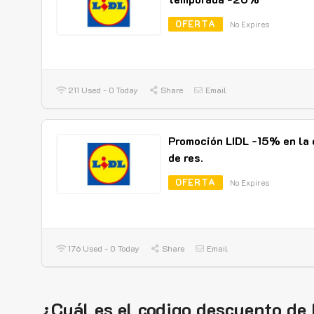
OFERTA
No Expires
211 Used - 0 Today
Share
Email
Promoción LIDL -15% en la 
de res.
OFERTA
No Expires
176 Used - 0 Today
Share
Email
¿Cuál es el codigo descuento de 