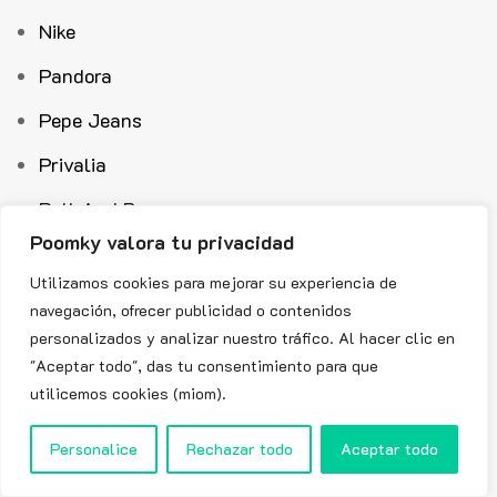
Nike
Pandora
Pepe Jeans
Privalia
Pull And Bear
Poomky valora tu privacidad
Scalpers
Utilizamos cookies para mejorar su experiencia de
Shein
navegación, ofrecer publicidad o contenidos
personalizados y analizar nuestro tráfico. Al hacer clic en
Sivasdescalzo
"Aceptar todo", das tu consentimiento para que
Snipes
utilicemos cookies (miom).
Spartoo
Personalice
Rechazar todo
Aceptar todo
Springfield