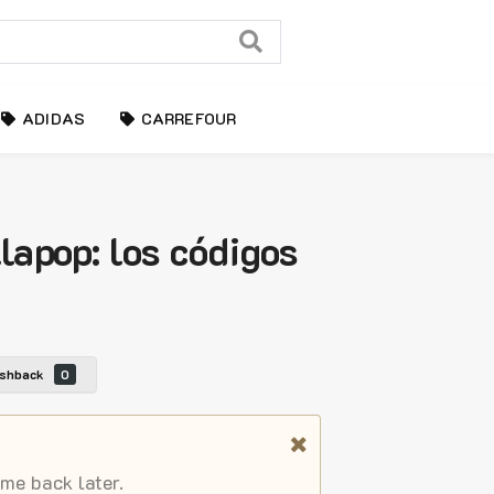
ADIDAS
CARREFOUR
apop: los códigos
shback
0
ome back later.