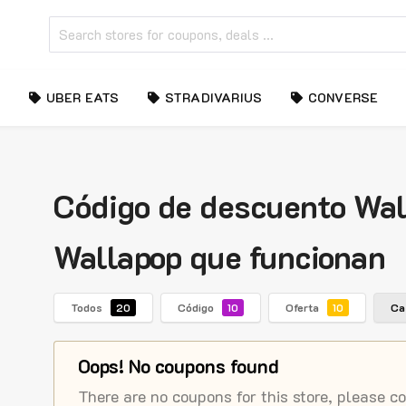
UBER EATS
STRADIVARIUS
CONVERSE
Código de descuento Wall
Wallapop que funcionan
Todos
Código
Oferta
Ca
20
10
10
Oops! No coupons found
There are no coupons for this store, please c