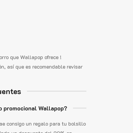
orro que Wallapop ofrece !
ón, así que es recomendable revisar
uentes
go promocional Wallapop?
 consigo un regalo para tu bolsillo
brinda un descuento del 20% en