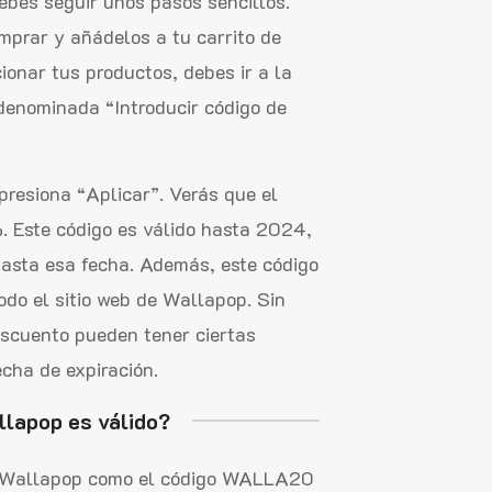
bes seguir unos pasos sencillos.
mprar y añádelos a tu carrito de
onar tus productos, debes ir a la
 denominada “Introducir código de
resiona “Aplicar”. Verás que el
%. Este código es válido hasta 2024,
hasta esa fecha. Además, este código
odo el sitio web de Wallapop. Sin
escuento pueden tener ciertas
echa de expiración.
llapop es válido?
to Wallapop como el código WALLA20