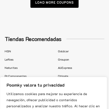
LOAD MORE COUPONS
Tiendas Recomendadas
HSN
Goldcar
Lefties
Groupon
Naturitas
AliExpress
PcComponentes
DHgate
Poomky valora tu privacidad
Vodafone
Tezenis
Cinesa
Spartoo
Utilizamos cookies para mejorar su experiencia de
navegación, ofrecer publicidad o contenidos
personalizados y analizar nuestro tráfico. Al hacer clic en