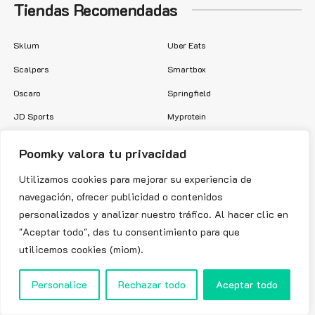
Tiendas Recomendadas
Sklum
Uber Eats
Scalpers
Smartbox
Oscaro
Springfield
JD Sports
Myprotein
Zara
Vodafone
Poomky valora tu privacidad
Under Armour
Booking
Utilizamos cookies para mejorar su experiencia de
navegación, ofrecer publicidad o contenidos
personalizados y analizar nuestro tráfico. Al hacer clic en
"Aceptar todo", das tu consentimiento para que
Copyright © 2024 Poomky.es Hecho con mucho amor ❤️ y café☕
utilicemos cookies (miom).
(descafeinado) |
Codigo Descuento Uber Eats
|
Codigo Descuento Converse
|
Codigo Descuento Carrefour
|
Codigo Descuento Adidas
|
Aviso Legal
|
Politica de Privacidad
|
Contacto
Personalice
Rechazar todo
Aceptar todo