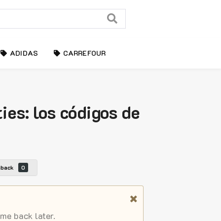
ADIDAS
CARREFOUR
ies: los códigos de
hback
0
ome back later.