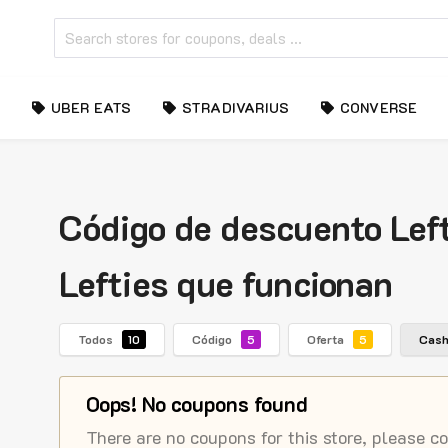
UBER EATS
STRADIVARIUS
CONVERSE
Código de descuento Left
Lefties que funcionan
Todos
Código
Oferta
Cas
10
5
5
Oops! No coupons found
There are no coupons for this store, please c